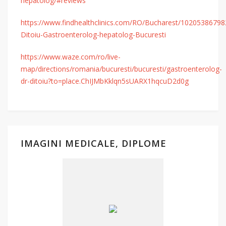
hepatolog/#reviews
https://www.findhealthclinics.com/RO/Bucharest/10205386798
Ditoiu-Gastroenterolog-hepatolog-Bucuresti
https://www.waze.com/ro/live-
map/directions/romania/bucuresti/bucuresti/gastroenterolog-
dr-ditoiu?to=place.ChIJMbKklqn5sUARX1hqcuD2d0g
IMAGINI MEDICALE, DIPLOME