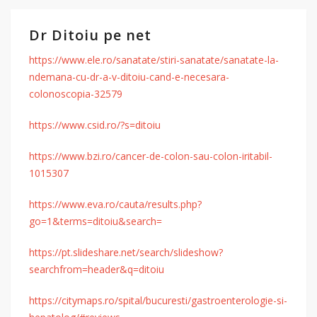
Dr Ditoiu pe net
https://www.ele.ro/sanatate/stiri-sanatate/sanatate-la-
ndemana-cu-dr-a-v-ditoiu-cand-e-necesara-
colonoscopia-32579
https://www.csid.ro/?s=ditoiu
https://www.bzi.ro/cancer-de-colon-sau-colon-iritabil-
1015307
https://www.eva.ro/cauta/results.php?
go=1&terms=ditoiu&search=
https://pt.slideshare.net/search/slideshow?
searchfrom=header&q=ditoiu
https://citymaps.ro/spital/bucuresti/gastroenterologie-si-