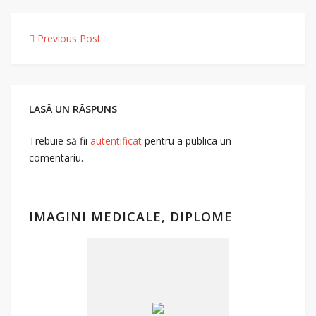
Navigare
Previous Post
în
articole
LASĂ UN RĂSPUNS
Trebuie să fii
autentificat
pentru a publica un
comentariu.
IMAGINI MEDICALE, DIPLOME