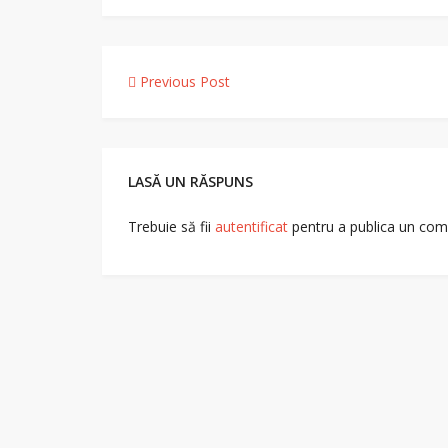
Navigare
Previous Post
în
articole
LASĂ UN RĂSPUNS
Trebuie să fii
autentificat
pentru a publica un com