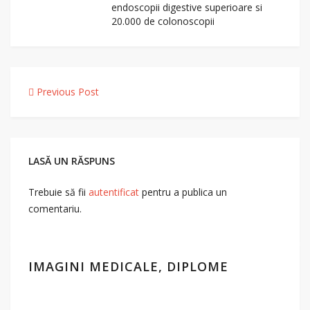
endoscopii digestive superioare si
20.000 de colonoscopii
Navigare
Previous Post
în
articole
LASĂ UN RĂSPUNS
Trebuie să fii
autentificat
pentru a publica un
comentariu.
IMAGINI MEDICALE, DIPLOME