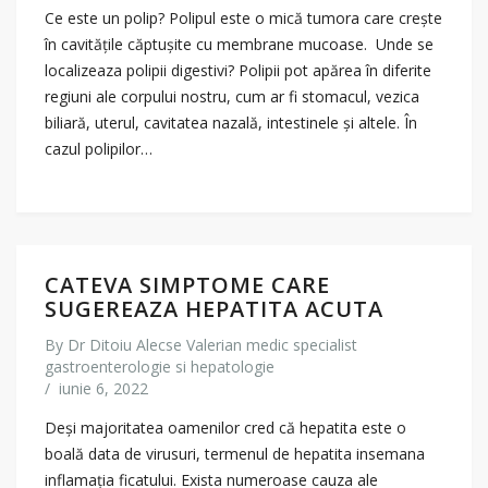
Ce este un polip? Polipul este o mică tumora care crește
în cavitățile căptușite cu membrane mucoase. Unde se
localizeaza polipii digestivi? Polipii pot apărea în diferite
regiuni ale corpului nostru, cum ar fi stomacul, vezica
biliară, uterul, cavitatea nazală, intestinele și altele. În
cazul polipilor…
CATEVA SIMPTOME CARE
SUGEREAZA HEPATITA ACUTA
By
Dr Ditoiu Alecse Valerian medic specialist
gastroenterologie si hepatologie
/
iunie 6, 2022
Deși majoritatea oamenilor cred că hepatita este o
boală data de virusuri, termenul de hepatita insemana
inflamația ficatului. Exista numeroase cauza ale