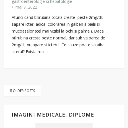
gastroenterologie si hepatologie
/
mai 9, 2022
Atunci cand bilirubina totala creste peste 2mg/dl,
sapare icter, adica colorarea in galben a pielii si
mucoaselor (cel mai vizibil la ochi si palmei). Daca
bilirubina creste peste normal, dar sub valoarea de
2mg/dl, nu apare si icterul. Ce cauze poate sa aiba
icterul? Exista mai…
Navigare
în
OLDER POSTS
articole
IMAGINI MEDICALE, DIPLOME